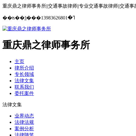
重庆鼎之律师事务所||交通事故律师||专业交通事故律师||交通
13983626801
��ʦ��ѯ���ߣ�
重庆鼎之律师事务所
主页
律所介绍
专长领域
法律文集
联系我们
委托案件
法律文集
业界动态
法律法规
案例分析
法律随笔