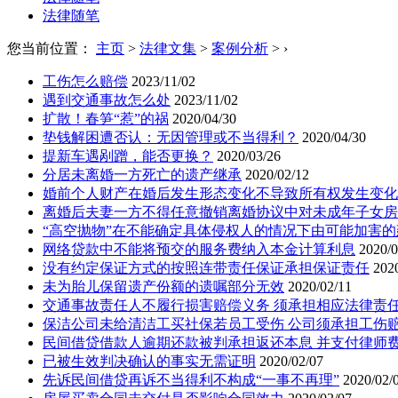
法律随笔
您当前位置：
主页
>
法律文集
>
案例分析
>
›
工伤怎么赔偿
2023/11/02
遇到交通事故怎么处
2023/11/02
扩散！春笋“惹”的祸
2020/04/30
垫钱解困遭否认：无因管理或不当得利？
2020/04/30
提新车遇剐蹭，能否更换？
2020/03/26
分居未离婚一方死亡的遗产继承
2020/02/12
婚前个人财产在婚后发生形态变化不导致所有权发生变化
离婚后夫妻一方不得任意撤销离婚协议中对未成年子女房
“高空抛物”在不能确定具体侵权人的情况下由可能加害
网络贷款中不能将预交的服务费纳入本金计算利息
2020/0
没有约定保证方式的按照连带责任保证承担保证责任
202
未为胎儿保留遗产份额的遗嘱部分无效
2020/02/11
交通事故责任人不履行损害赔偿义务 须承担相应法律责
保洁公司未给清洁工买社保若员工受伤 公司须承担工伤
民间借贷借款人逾期还款被判承担返还本息 并支付律师
已被生效判决确认的事实无需证明
2020/02/07
先诉民间借贷再诉不当得利不构成“一事不再理”
2020/02/