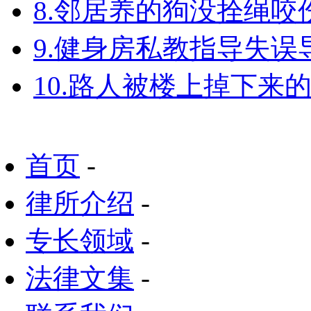
8.邻居养的狗没拴绳
9.健身房私教指导失
10.路人被楼上掉下来
首页
-
律所介绍
-
专长领域
-
法律文集
-