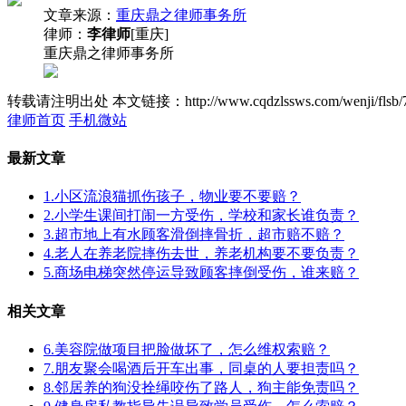
文章来源：
重庆鼎之律师事务所
律师：
李律师
[重庆]
重庆鼎之律师事务所
转载请注明出处
本文链接：http://www.cqdzlssws.com/wenji/flsb/
律师首页
手机微站
最新文章
1.小区流浪猫抓伤孩子，物业要不要赔？
2.小学生课间打闹一方受伤，学校和家长谁负责？
3.超市地上有水顾客滑倒摔骨折，超市赔不赔？
4.老人在养老院摔伤去世，养老机构要不要负责？
5.商场电梯突然停运导致顾客摔倒受伤，谁来赔？
相关文章
6.美容院做项目把脸做坏了，怎么维权索赔？
7.朋友聚会喝酒后开车出事，同桌的人要担责吗？
8.邻居养的狗没拴绳咬伤了路人，狗主能免责吗？