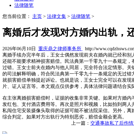
法律随笔
您当前位置：
主页
>
法律文集
>
法律随笔
>
离婚后才发现对方婚内出轨，
2026年06月10日
重庆鼎之律师事务所
http://www.cqdzlssws.co
离婚手续办完半年后，王女士偶然发现前夫在婚内就已经和别
还能不能要求精神损害赔偿。民法典第一千零九十一条规定，
过错。王女士前夫在婚内与他人同居，完全符合法定情形。关
的司法解释明确，符合民法典第一千零九十一条规定的无过错
就损害赔偿单独提起诉讼。也就是说，王女士完全可以在发现
片、证人证言等。本文观点仅供参考，具体法律问题请结合实
在主张离婚损害赔偿时，证据的收集非常关键。如果对方婚内
发红包、支付酒店费用等。再次是照片和视频，比如拍到两人
私闯住宅安装摄像头取得的证据可能不被法院采信。另外，离
综合判定。如果对方出轨行为特别恶劣，赔偿金额会更高。
上一篇：
交通事故私了后伤情