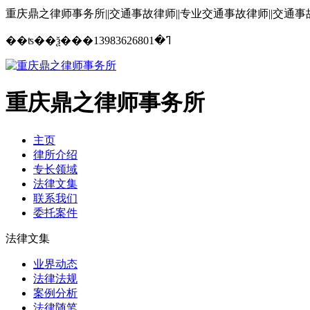
重庆鼎之律师事务所||交通事故律师||专业交通事故律师||交通
13983626801
��ʦ��ѯ���ߣ�
重庆鼎之律师事务所
主页
律所介绍
专长领域
法律文集
联系我们
委托案件
法律文集
业界动态
法律法规
案例分析
法律随笔