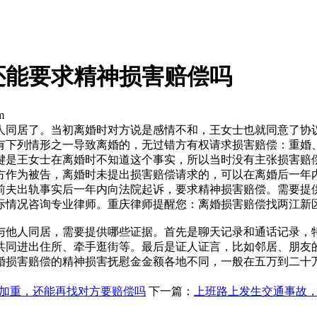
还能要求精神损害赔偿吗
m
人同居了。当初离婚时对方说是感情不和，王女士也就同意了协
有下列情形之一导致离婚的，无过错方有权请求损害赔偿：重婚
键是王女士在离婚时不知道这个事实，所以当时没有主张损害赔
方作为被告，离婚时未提出损害赔偿请求的，可以在离婚后一年
前夫出轨事实后一年内向法院起诉，要求精神损害赔偿。需要提
际情况咨询专业律师。重庆律师提醒您：离婚损害赔偿找两江新
与他人同居，需要提供哪些证据。首先是聊天记录和通话记录，
共同进出住所、牵手逛街等。最后是证人证言，比如邻居、朋友
婚损害赔偿的精神损害抚慰金金额各地不同，一般在五万到二十
加重，还能再找对方要赔偿吗
下一篇：
上班路上发生交通事故