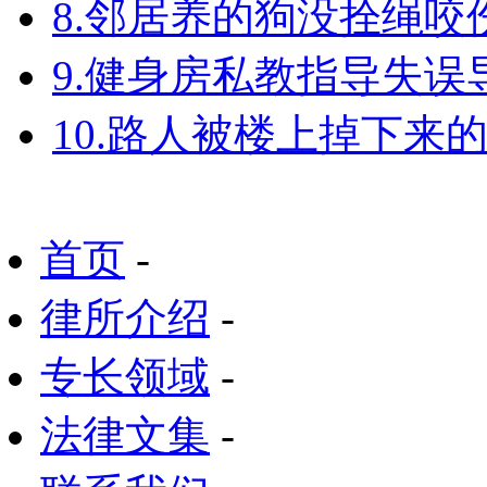
8.邻居养的狗没拴绳
9.健身房私教指导失
10.路人被楼上掉下来
首页
-
律所介绍
-
专长领域
-
法律文集
-