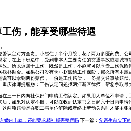
算工伤，能享受哪些待遇
m
交警认定对方全责。小赵住了半个月院，花了两万多医药费。公
规定，在上下班途中，受到非本人主要责任的交通事故或者城市
事故。所以这属于工伤。既然是工伤，小赵就可以享受工伤保险
伤残补助金。如果公司没有为小赵缴纳工伤保险，那么所有本应
是说可以拿到两份赔偿，一份是工伤赔偿，一份是交通事故赔偿
。重庆律师提醒您：工伤认定问题找两江新区律师，帮您争取最
当在三十日内向社保部门申请工伤认定。如果用人单位不申请，
来后，如果对认定不服，可以在收到认定书之日起六十日内申请
。这两项赔偿是在职工与单位解除或者终止劳动关系时才能主张
方婚内出轨，还能要求精神损害赔偿吗
下一篇：
父亲生前欠下