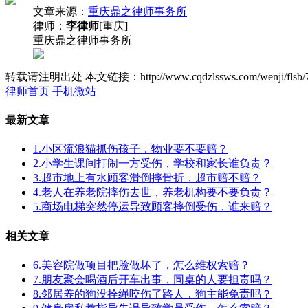
文章来源：
重庆鼎之律师事务所
律师：
李律师
[重庆]
重庆鼎之律师事务所
转载请注明出处
本文链接：http://www.cqdzlssws.com/wenji/flsb/
律师首页
手机微站
最新文章
1.小区流浪猫抓伤孩子，物业要不要赔？
2.小学生课间打闹一方受伤，学校和家长谁负责？
3.超市地上有水顾客滑倒摔骨折，超市赔不赔？
4.老人在养老院摔伤去世，养老机构要不要负责？
5.商场电梯突然停运导致顾客摔倒受伤，谁来赔？
相关文章
6.美容院做项目把脸做坏了，怎么维权索赔？
7.朋友聚会喝酒后开车出事，同桌的人要担责吗？
8.邻居养的狗没拴绳咬伤了路人，狗主能免责吗？