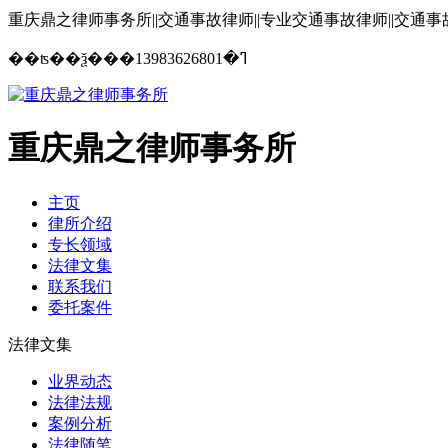
重庆鼎之律师事务所||交通事故律师||专业交通事故律师||交通
13983626801
��ʦ��ѯ���ߣ�
重庆鼎之律师事务所
主页
律所介绍
专长领域
法律文集
联系我们
委托案件
法律文集
业界动态
法律法规
案例分析
法律随笔