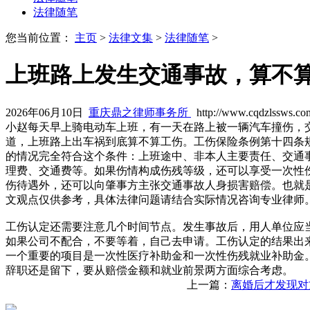
法律随笔
您当前位置：
主页
>
法律文集
>
法律随笔
>
上班路上发生交通事故，算不
2026年06月10日
重庆鼎之律师事务所
http://www.cqdzlssws.co
小赵每天早上骑电动车上班，有一天在路上被一辆汽车撞伤，
道，上班路上出车祸到底算不算工伤。工伤保险条例第十四条
的情况完全符合这个条件：上班途中、非本人主要责任、交通
理费、交通费等。如果伤情构成伤残等级，还可以享受一次性
伤待遇外，还可以向肇事方主张交通事故人身损害赔偿。也就
文观点仅供参考，具体法律问题请结合实际情况咨询专业律师
工伤认定还需要注意几个时间节点。发生事故后，用人单位应
如果公司不配合，不要等着，自己去申请。工伤认定的结果出
一个重要的项目是一次性医疗补助金和一次性伤残就业补助金
辞职还是留下，要从赔偿金额和就业前景两方面综合考虑。
上一篇：
离婚后才发现对