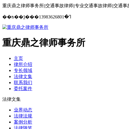
重庆鼎之律师事务所||交通事故律师||专业交通事故律师||交通
13983626801
��ʦ��ѯ���ߣ�
重庆鼎之律师事务所
主页
律所介绍
专长领域
法律文集
联系我们
委托案件
法律文集
业界动态
法律法规
案例分析
法律随笔