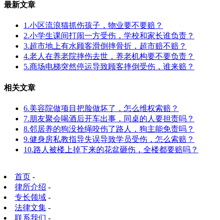
最新文章
1.小区流浪猫抓伤孩子，物业要不要赔？
2.小学生课间打闹一方受伤，学校和家长谁负责？
3.超市地上有水顾客滑倒摔骨折，超市赔不赔？
4.老人在养老院摔伤去世，养老机构要不要负责？
5.商场电梯突然停运导致顾客摔倒受伤，谁来赔？
相关文章
6.美容院做项目把脸做坏了，怎么维权索赔？
7.朋友聚会喝酒后开车出事，同桌的人要担责吗？
8.邻居养的狗没拴绳咬伤了路人，狗主能免责吗？
9.健身房私教指导失误导致学员受伤，怎么索赔？
10.路人被楼上掉下来的花盆砸伤，全楼都要赔吗？
首页
-
律所介绍
-
专长领域
-
法律文集
-
联系我们
-