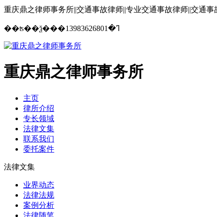
重庆鼎之律师事务所||交通事故律师||专业交通事故律师||交通
13983626801
��ʦ��ѯ���ߣ�
重庆鼎之律师事务所
主页
律所介绍
专长领域
法律文集
联系我们
委托案件
法律文集
业界动态
法律法规
案例分析
法律随笔