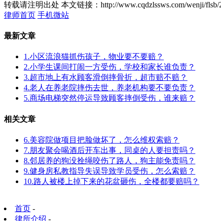
转载请注明出处
本文链接：http://www.cqdzlssws.com/wenji/flsb/
律师首页
手机微站
最新文章
1.小区流浪猫抓伤孩子，物业要不要赔？
2.小学生课间打闹一方受伤，学校和家长谁负责？
3.超市地上有水顾客滑倒摔骨折，超市赔不赔？
4.老人在养老院摔伤去世，养老机构要不要负责？
5.商场电梯突然停运导致顾客摔倒受伤，谁来赔？
相关文章
6.美容院做项目把脸做坏了，怎么维权索赔？
7.朋友聚会喝酒后开车出事，同桌的人要担责吗？
8.邻居养的狗没拴绳咬伤了路人，狗主能免责吗？
9.健身房私教指导失误导致学员受伤，怎么索赔？
10.路人被楼上掉下来的花盆砸伤，全楼都要赔吗？
首页
-
律所介绍
-