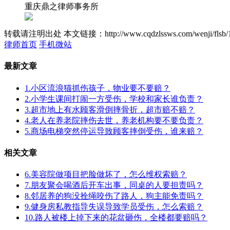
重庆鼎之律师事务所
转载请注明出处
本文链接：http://www.cqdzlssws.com/wenji/flsb/
律师首页
手机微站
最新文章
1.小区流浪猫抓伤孩子，物业要不要赔？
2.小学生课间打闹一方受伤，学校和家长谁负责？
3.超市地上有水顾客滑倒摔骨折，超市赔不赔？
4.老人在养老院摔伤去世，养老机构要不要负责？
5.商场电梯突然停运导致顾客摔倒受伤，谁来赔？
相关文章
6.美容院做项目把脸做坏了，怎么维权索赔？
7.朋友聚会喝酒后开车出事，同桌的人要担责吗？
8.邻居养的狗没拴绳咬伤了路人，狗主能免责吗？
9.健身房私教指导失误导致学员受伤，怎么索赔？
10.路人被楼上掉下来的花盆砸伤，全楼都要赔吗？