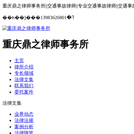
重庆鼎之律师事务所||交通事故律师||专业交通事故律师||交通
13983626801
��ʦ��ѯ���ߣ�
重庆鼎之律师事务所
主页
律所介绍
专长领域
法律文集
联系我们
委托案件
法律文集
业界动态
法律法规
案例分析
法律随笔