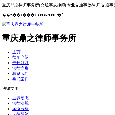
重庆鼎之律师事务所||交通事故律师||专业交通事故律师||交通
13983626801
��ʦ��ѯ���ߣ�
重庆鼎之律师事务所
主页
律所介绍
专长领域
法律文集
联系我们
委托案件
法律文集
业界动态
法律法规
案例分析
法律随笔