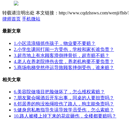
转载请注明出处
本文链接：http://www.cqdzlssws.com/wenji/flsb/
律师首页
手机微站
最新文章
1.小区流浪猫抓伤孩子，物业要不要赔？
2.小学生课间打闹一方受伤，学校和家长谁负责？
3.超市地上有水顾客滑倒摔骨折，超市赔不赔？
4.老人在养老院摔伤去世，养老机构要不要负责？
5.商场电梯突然停运导致顾客摔倒受伤，谁来赔？
相关文章
6.美容院做项目把脸做坏了，怎么维权索赔？
7.朋友聚会喝酒后开车出事，同桌的人要担责吗？
8.邻居养的狗没拴绳咬伤了路人，狗主能免责吗？
9.健身房私教指导失误导致学员受伤，怎么索赔？
10.路人被楼上掉下来的花盆砸伤，全楼都要赔吗？