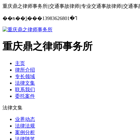
重庆鼎之律师事务所||交通事故律师||专业交通事故律师||交通
13983626801
��ʦ��ѯ���ߣ�
重庆鼎之律师事务所
主页
律所介绍
专长领域
法律文集
联系我们
委托案件
法律文集
业界动态
法律法规
案例分析
法律随笔