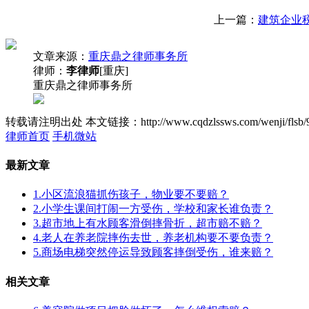
上一篇：
建筑企业
文章来源：
重庆鼎之律师事务所
律师：
李律师
[重庆]
重庆鼎之律师事务所
转载请注明出处
本文链接：http://www.cqdzlssws.com/wenji/flsb/
律师首页
手机微站
最新文章
1.小区流浪猫抓伤孩子，物业要不要赔？
2.小学生课间打闹一方受伤，学校和家长谁负责？
3.超市地上有水顾客滑倒摔骨折，超市赔不赔？
4.老人在养老院摔伤去世，养老机构要不要负责？
5.商场电梯突然停运导致顾客摔倒受伤，谁来赔？
相关文章