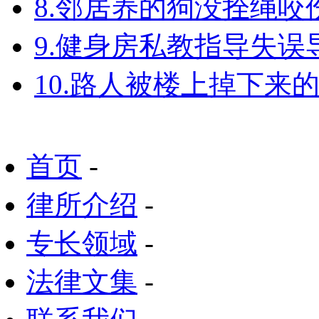
8.邻居养的狗没拴绳
9.健身房私教指导失
10.路人被楼上掉下来
首页
-
律所介绍
-
专长领域
-
法律文集
-