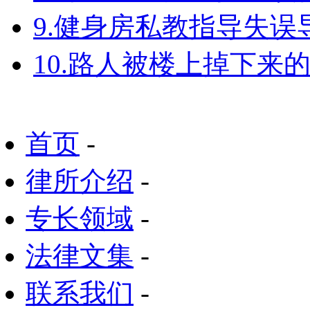
9.健身房私教指导失
10.路人被楼上掉下来
首页
-
律所介绍
-
专长领域
-
法律文集
-
联系我们
-