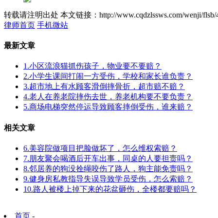
转载请注明出处
本文链接：http://www.cqdzlssws.com/wenji/flsb/
律师首页
手机微站
最新文章
1.小区流浪猫抓伤孩子，物业要不要赔？
2.小学生课间打闹一方受伤，学校和家长谁负责？
3.超市地上有水顾客滑倒摔骨折，超市赔不赔？
4.老人在养老院摔伤去世，养老机构要不要负责？
5.商场电梯突然停运导致顾客摔倒受伤，谁来赔？
相关文章
6.美容院做项目把脸做坏了，怎么维权索赔？
7.朋友聚会喝酒后开车出事，同桌的人要担责吗？
8.邻居养的狗没拴绳咬伤了路人，狗主能免责吗？
9.健身房私教指导失误导致学员受伤，怎么索赔？
10.路人被楼上掉下来的花盆砸伤，全楼都要赔吗？
首页
-