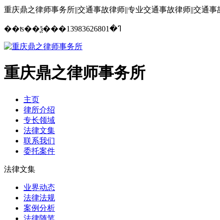
重庆鼎之律师事务所||交通事故律师||专业交通事故律师||交通
13983626801
��ʦ��ѯ���ߣ�
重庆鼎之律师事务所
主页
律所介绍
专长领域
法律文集
联系我们
委托案件
法律文集
业界动态
法律法规
案例分析
法律随笔