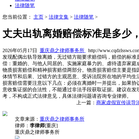
法律随笔
您当前位置：
主页
>
法律文集
>
法律随笔
>
丈夫出轨离婚赔偿标准是多少
2026年05月17日
重庆鼎之律师事务所
http://www.cqdzlssws.co
发现配偶出轨导致离婚，无过错方能要求赔偿吗，赔偿的标准
偿：重婚的、与他人同居的、实施家庭暴力的、虐待遗弃家庭
物质损害赔偿和精神损害赔偿两部分。物质损害赔偿主要是指
体情节和后果、过错方的主观恶意、受诉法院所在地的平均生
损害赔偿需要注意以下几点：必须在离婚时一并提出，如果协
意收集证据的合法性，不能通过非法手段获取证据。建议在发
考，不构成正式法律意见，具体法律问题请咨询专业律师。
上一篇：
商家虚假宣传误导
文章来源：
重庆鼎之律师事务所
律师：
李律师
[重庆]
重庆鼎之律师事务所