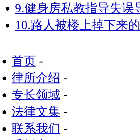
9.健身房私教指导失
10.路人被楼上掉下来
首页
-
律所介绍
-
专长领域
-
法律文集
-
联系我们
-