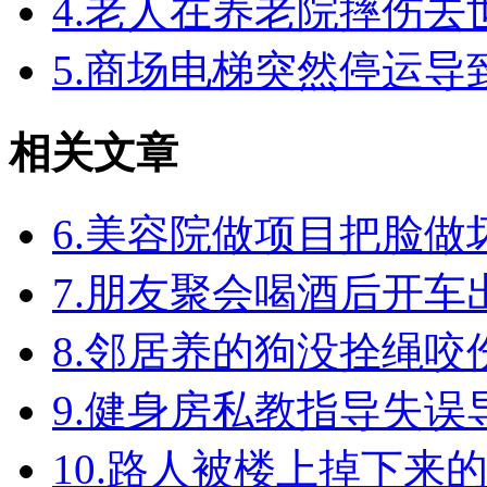
4.老人在养老院摔伤
5.商场电梯突然停运
相关文章
6.美容院做项目把脸
7.朋友聚会喝酒后开
8.邻居养的狗没拴绳
9.健身房私教指导失
10.路人被楼上掉下来