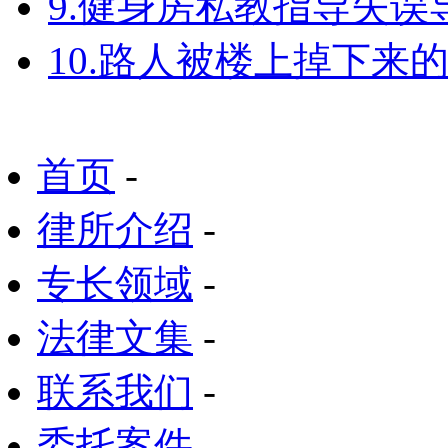
9.健身房私教指导失
10.路人被楼上掉下来
首页
-
律所介绍
-
专长领域
-
法律文集
-
联系我们
-
委托案件
-