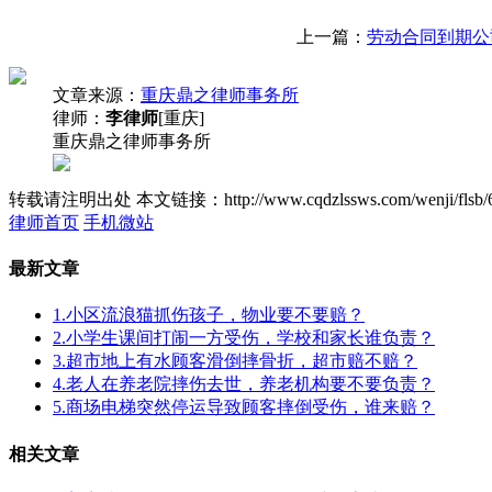
上一篇：
劳动合同到期公
文章来源：
重庆鼎之律师事务所
律师：
李律师
[重庆]
重庆鼎之律师事务所
转载请注明出处
本文链接：http://www.cqdzlssws.com/wenji/flsb/
律师首页
手机微站
最新文章
1.小区流浪猫抓伤孩子，物业要不要赔？
2.小学生课间打闹一方受伤，学校和家长谁负责？
3.超市地上有水顾客滑倒摔骨折，超市赔不赔？
4.老人在养老院摔伤去世，养老机构要不要负责？
5.商场电梯突然停运导致顾客摔倒受伤，谁来赔？
相关文章