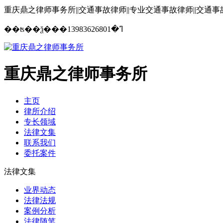
重庆鼎之律师事务所||交通事故律师||专业交通事故律师||交通
13983626801
��ʦ��ѯ���ߣ�
重庆鼎之律师事务所
主页
律所介绍
专长领域
法律文集
联系我们
委托案件
法律文集
业界动态
法律法规
案例分析
法律随笔