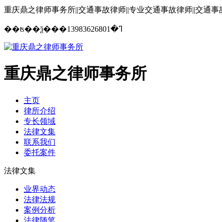
重庆鼎之律师事务所||交通事故律师||专业交通事故律师||交通
13983626801
��ʦ��ѯ���ߣ�
重庆鼎之律师事务所
主页
律所介绍
专长领域
法律文集
联系我们
委托案件
法律文集
业界动态
法律法规
案例分析
法律随笔