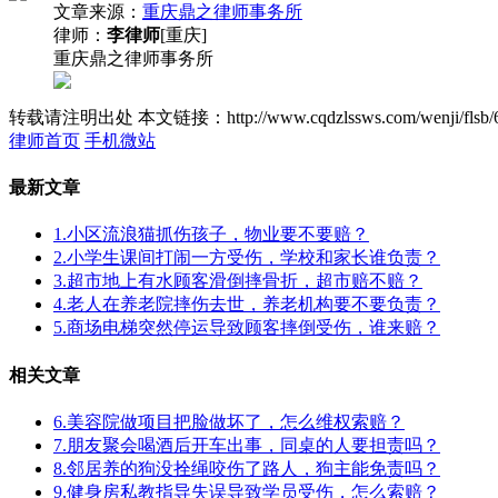
文章来源：
重庆鼎之律师事务所
律师：
李律师
[重庆]
重庆鼎之律师事务所
转载请注明出处
本文链接：http://www.cqdzlssws.com/wenji/flsb/
律师首页
手机微站
最新文章
1.小区流浪猫抓伤孩子，物业要不要赔？
2.小学生课间打闹一方受伤，学校和家长谁负责？
3.超市地上有水顾客滑倒摔骨折，超市赔不赔？
4.老人在养老院摔伤去世，养老机构要不要负责？
5.商场电梯突然停运导致顾客摔倒受伤，谁来赔？
相关文章
6.美容院做项目把脸做坏了，怎么维权索赔？
7.朋友聚会喝酒后开车出事，同桌的人要担责吗？
8.邻居养的狗没拴绳咬伤了路人，狗主能免责吗？
9.健身房私教指导失误导致学员受伤，怎么索赔？