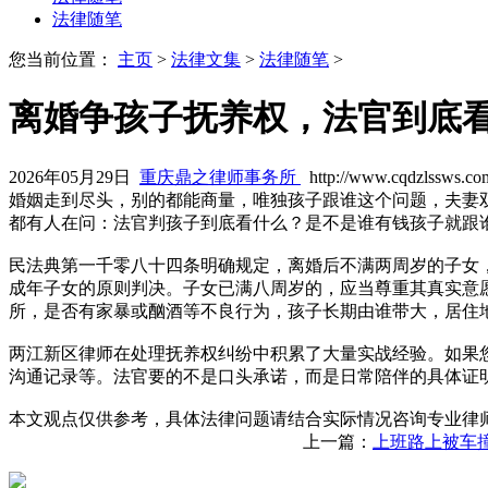
法律随笔
您当前位置：
主页
>
法律文集
>
法律随笔
>
离婚争孩子抚养权，法官到底
2026年05月29日
重庆鼎之律师事务所
http://www.cqdzlssws.co
婚姻走到尽头，别的都能商量，唯独孩子跟谁这个问题，夫妻
都有人在问：法官判孩子到底看什么？是不是谁有钱孩子就跟
民法典第一千零八十四条明确规定，离婚后不满两周岁的子女
成年子女的原则判决。子女已满八周岁的，应当尊重其真实意
所，是否有家暴或酗酒等不良行为，孩子长期由谁带大，居住
两江新区律师在处理抚养权纠纷中积累了大量实战经验。如果
沟通记录等。法官要的不是口头承诺，而是日常陪伴的具体证
本文观点仅供参考，具体法律问题请结合实际情况咨询专业律
上一篇：
上班路上被车