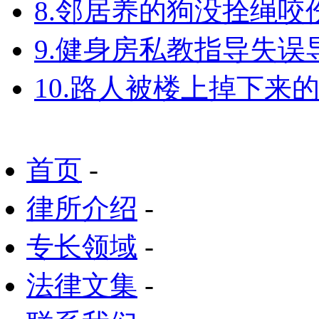
8.邻居养的狗没拴绳
9.健身房私教指导失
10.路人被楼上掉下来
首页
-
律所介绍
-
专长领域
-
法律文集
-