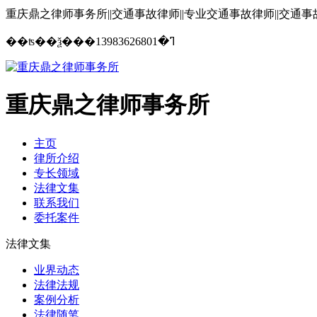
重庆鼎之律师事务所||交通事故律师||专业交通事故律师||交通
13983626801
��ʦ��ѯ���ߣ�
重庆鼎之律师事务所
主页
律所介绍
专长领域
法律文集
联系我们
委托案件
法律文集
业界动态
法律法规
案例分析
法律随笔