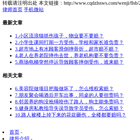
转载请注明出处
本文链接：http://www.cqdzlssws.com/wenji/flsb/
律师首页
手机微站
最新文章
1.小区流浪猫抓伤孩子，物业要不要赔？
2.小学生课间打闹一方受伤，学校和家长谁负责？
3.超市地上有水顾客滑倒摔骨折，超市赔不赔？
4.老人在养老院摔伤去世，养老机构要不要负责？
5.商场电梯突然停运导致顾客摔倒受伤，谁来赔？
相关文章
6.美容院做项目把脸做坏了，怎么维权索赔？
7.朋友聚会喝酒后开车出事，同桌的人要担责吗？
8.邻居养的狗没拴绳咬伤了路人，狗主能免责吗？
9.健身房私教指导失误导致学员受伤，怎么索赔？
10.路人被楼上掉下来的花盆砸伤，全楼都要赔吗？
首页
-
律所介绍
-