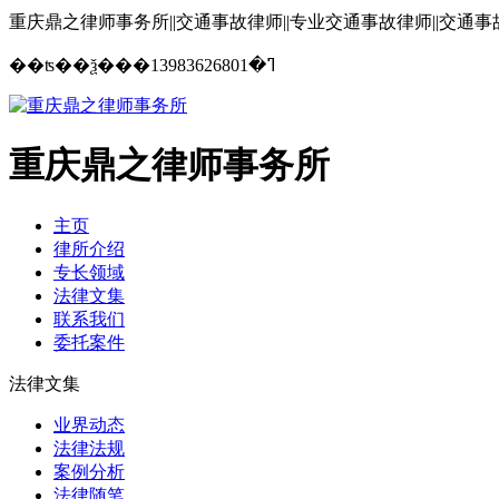
重庆鼎之律师事务所||交通事故律师||专业交通事故律师||交通
13983626801
��ʦ��ѯ���ߣ�
重庆鼎之律师事务所
主页
律所介绍
专长领域
法律文集
联系我们
委托案件
法律文集
业界动态
法律法规
案例分析
法律随笔