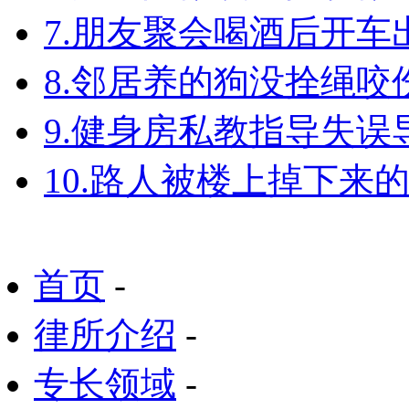
7.朋友聚会喝酒后开
8.邻居养的狗没拴绳
9.健身房私教指导失
10.路人被楼上掉下来
首页
-
律所介绍
-
专长领域
-