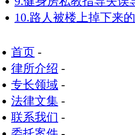
9.健身房私教指导失
10.路人被楼上掉下来
首页
-
律所介绍
-
专长领域
-
法律文集
-
联系我们
-
委托案件
-