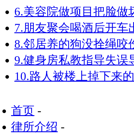
6.美容院做项目把脸
7.朋友聚会喝酒后开
8.邻居养的狗没拴绳
9.健身房私教指导失
10.路人被楼上掉下来
首页
-
律所介绍
-