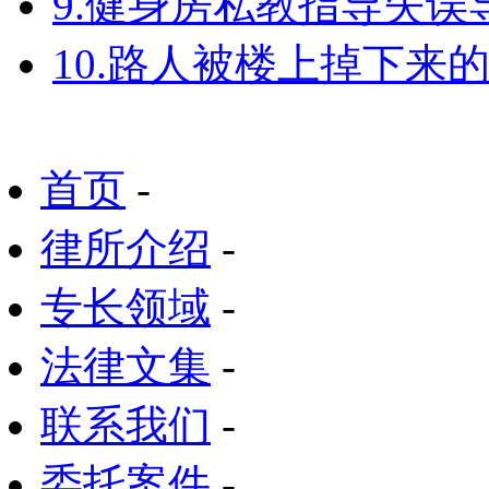
9.健身房私教指导失
10.路人被楼上掉下来
首页
-
律所介绍
-
专长领域
-
法律文集
-
联系我们
-
委托案件
-