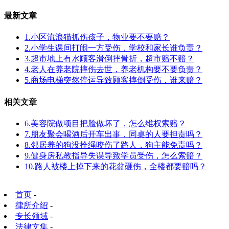
最新文章
1.小区流浪猫抓伤孩子，物业要不要赔？
2.小学生课间打闹一方受伤，学校和家长谁负责？
3.超市地上有水顾客滑倒摔骨折，超市赔不赔？
4.老人在养老院摔伤去世，养老机构要不要负责？
5.商场电梯突然停运导致顾客摔倒受伤，谁来赔？
相关文章
6.美容院做项目把脸做坏了，怎么维权索赔？
7.朋友聚会喝酒后开车出事，同桌的人要担责吗？
8.邻居养的狗没拴绳咬伤了路人，狗主能免责吗？
9.健身房私教指导失误导致学员受伤，怎么索赔？
10.路人被楼上掉下来的花盆砸伤，全楼都要赔吗？
首页
-
律所介绍
-
专长领域
-
法律文集
-