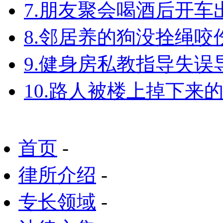
7.朋友聚会喝酒后开
8.邻居养的狗没拴绳
9.健身房私教指导失
10.路人被楼上掉下来
首页
-
律所介绍
-
专长领域
-