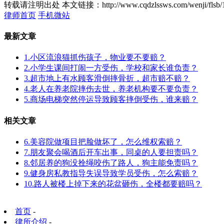
转载请注明出处
本文链接：http://www.cqdzlssws.com/wenji/flsb/
律师首页
手机微站
最新文章
1.小区流浪猫抓伤孩子，物业要不要赔？
2.小学生课间打闹一方受伤，学校和家长谁负责？
3.超市地上有水顾客滑倒摔骨折，超市赔不赔？
4.老人在养老院摔伤去世，养老机构要不要负责？
5.商场电梯突然停运导致顾客摔倒受伤，谁来赔？
相关文章
6.美容院做项目把脸做坏了，怎么维权索赔？
7.朋友聚会喝酒后开车出事，同桌的人要担责吗？
8.邻居养的狗没拴绳咬伤了路人，狗主能免责吗？
9.健身房私教指导失误导致学员受伤，怎么索赔？
10.路人被楼上掉下来的花盆砸伤，全楼都要赔吗？
首页
-
律所介绍
-