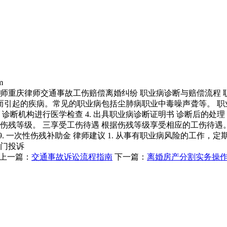
m
律师重庆律师交通事故工伤赔偿离婚纠纷 职业病诊断与赔偿流程 
引起的疾病。常见的职业病包括尘肺病职业中毒噪声聋等。 职业
史 3. 诊断机构进行医学检查 4. 出具职业病诊断证明书 诊断后
级。 三享受工伤待遇 根据伤残等级享受相应的工伤待遇。 赔偿项目 
残津贴 9. 一次性伤残补助金 律师建议 1. 从事有职业病风险的工作
部门投诉
上一篇：
交通事故诉讼流程指南
下一篇：
离婚房产分割实务操