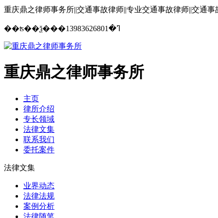
重庆鼎之律师事务所||交通事故律师||专业交通事故律师||交通
13983626801
��ʦ��ѯ���ߣ�
重庆鼎之律师事务所
主页
律所介绍
专长领域
法律文集
联系我们
委托案件
法律文集
业界动态
法律法规
案例分析
法律随笔