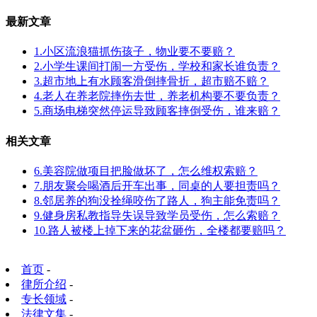
最新文章
1.小区流浪猫抓伤孩子，物业要不要赔？
2.小学生课间打闹一方受伤，学校和家长谁负责？
3.超市地上有水顾客滑倒摔骨折，超市赔不赔？
4.老人在养老院摔伤去世，养老机构要不要负责？
5.商场电梯突然停运导致顾客摔倒受伤，谁来赔？
相关文章
6.美容院做项目把脸做坏了，怎么维权索赔？
7.朋友聚会喝酒后开车出事，同桌的人要担责吗？
8.邻居养的狗没拴绳咬伤了路人，狗主能免责吗？
9.健身房私教指导失误导致学员受伤，怎么索赔？
10.路人被楼上掉下来的花盆砸伤，全楼都要赔吗？
首页
-
律所介绍
-
专长领域
-
法律文集
-