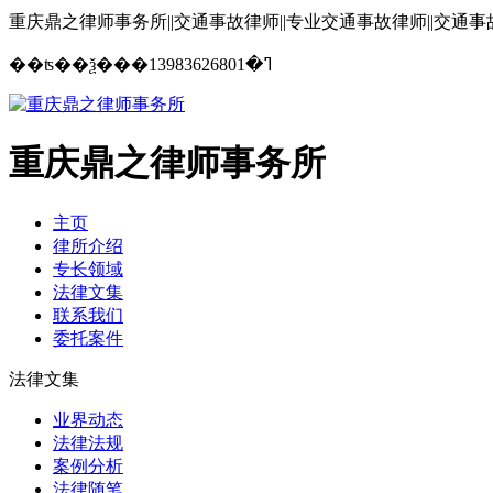
重庆鼎之律师事务所||交通事故律师||专业交通事故律师||交通
13983626801
��ʦ��ѯ���ߣ�
重庆鼎之律师事务所
主页
律所介绍
专长领域
法律文集
联系我们
委托案件
法律文集
业界动态
法律法规
案例分析
法律随笔