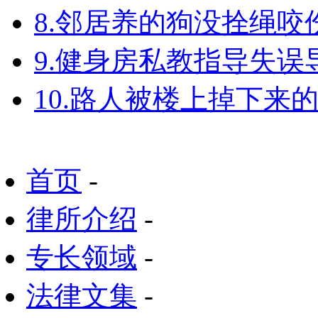
8.邻居养的狗没拴绳
9.健身房私教指导失
10.路人被楼上掉下来
首页
-
律所介绍
-
专长领域
-
法律文集
-