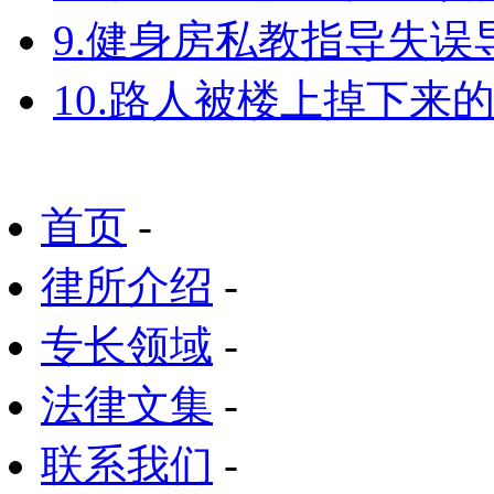
9.健身房私教指导失
10.路人被楼上掉下来
首页
-
律所介绍
-
专长领域
-
法律文集
-
联系我们
-